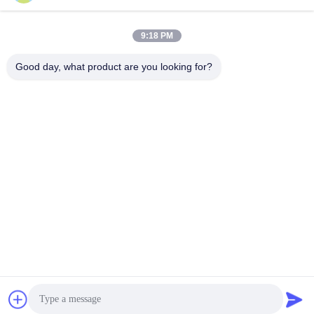
चीन
फोन:
+86-18606615951
9:18 PM
Good day, what product are you looking for?
BEYDE TRADING CO.,LTD
max@beyde.cn
+86-18606615951
बाओंतून गांव, शावा शहर, हेजियांग शहर, कैंगझोउ शहर, हेबेई प्रांत, चीन
चीन अच्छी गुणवत्ता केबल स्ट्रैंडिंग मशीन आपूर्तिकर्ता. कॉपीराइट © 2018-2026 Beyde
Trading Co.,Ltd सभी अधिकार सुरक्षित हैं।