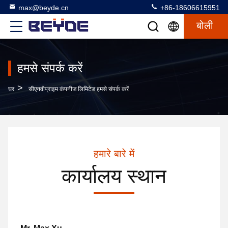
max@beyde.cn
+86-18606615951
बोली
हमसे संपर्क करें
>
घर
सीएनवीप्राइम कंपनीज लिमिटेड हमसे संपर्क करें
हमारे बारे में
कार्यालय स्थान