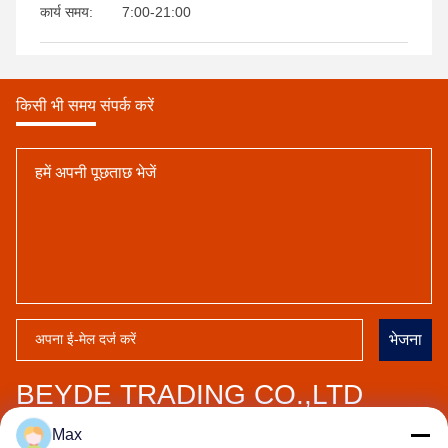
कार्य समय:
7:00-21:00
किसी भी समय संपर्क करें
भेजना
BEYDE TRADING CO.,LTD
पता:
बाओंतून गांव, शावा शहर, हेजियांग शहर, कैंगझोउ शहर, हेबेई प्रांत,
Max