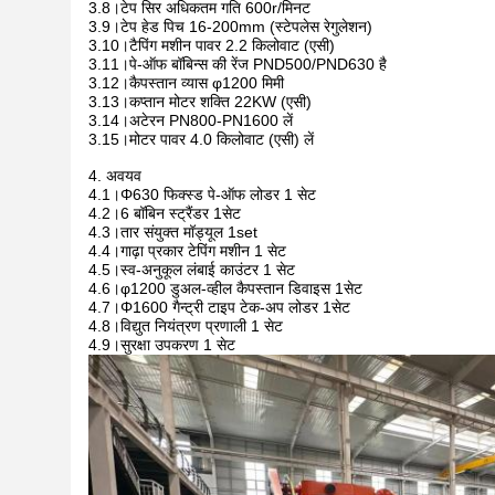
3.8।टेप सिर अधिकतम गति 600r/मिनट
3.9।टेप हेड पिच 16-200mm (स्टेपलेस रेगुलेशन)
3.10।टैपिंग मशीन पावर 2.2 किलोवाट (एसी)
3.11।पे-ऑफ बॉबिन्स की रेंज PND500/PND630 है
3.12।कैपस्तान व्यास φ1200 मिमी
3.13।कप्तान मोटर शक्ति 22KW (एसी)
3.14।अटेरन PN800-PN1600 लें
3.15।मोटर पावर 4.0 किलोवाट (एसी) लें
4. अवयव
4.1।Φ630 फिक्स्ड पे-ऑफ लोडर 1 सेट
4.2।6 बॉबिन स्ट्रैंडर 1सेट
4.3।तार संयुक्त मॉड्यूल 1set
4.4।गाढ़ा प्रकार टेपिंग मशीन 1 सेट
4.5।स्व-अनुकूल लंबाई काउंटर 1 सेट
4.6।φ1200 डुअल-व्हील कैपस्तान डिवाइस 1सेट
4.7।Φ1600 गैन्ट्री टाइप टेक-अप लोडर 1सेट
4.8।विद्युत नियंत्रण प्रणाली 1 सेट
4.9।सुरक्षा उपकरण 1 सेट