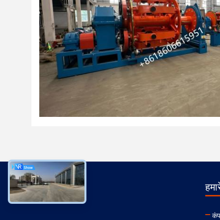
हमारे
कंप