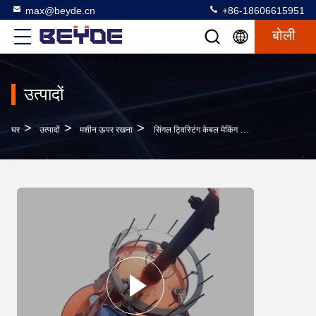
max@beyde.cn
+86-18606615951
बोली
उत्पादों
>
>
>
घर
उत्पादों
मशीन ऊपर रखना
सिंगल ट्विस्टिंग केबल मेकिंग मशीन 2 मीटर कैपस्तान दीया आसान रखरखाव