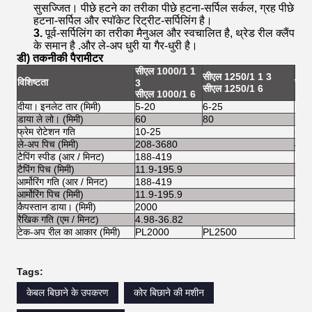
सुसज्जित।
पीछे हटने का तरीका पीछे हटना-सर्पिल सर्कल, ग्रह पीछे
हटना-सर्पिल और स्पॉकेट रिट्रीट-सर्पिलिंग है।
3.
पूर्व-सर्पिलिंग का तरीका मैनुअल और स्वचालित है, थ्रेड रील क्लैंप
के समान है .और ले-अप धुरी या गैर-धुरी है।
डी) तकनीकी पैरामीटर
सीएल 1000/1 1
सीएल 1250/1 1 3
विशिष्टता
सीए
3
सीएल 1250/1 6
सीएल 1000/1 6
दीया।
इनलेट तार (मिमी)
5-20
6-25
10-
डाया ले लो। (मिमी)
60
80
100
फ्रेम रोटेशन गति
10-25
5-1
ले-अप पिच (मिमी)
208-3680
420
टैपिंग स्पीड (आर / मिनट)
188-419
188
टैपिंग पिच (मिमी)
11.9-195.9
13-
आर्मोरिंग गति (आर / मिनट)
188-419
188
आर्मोरिंग पिच (मिमी)
11.9-195.9
13-
कैपस्तान डाया। (मिमी)
2000
200
रैखिक गति (एम / मिनट)
4.98-36.82
5.3
टेक-अप रील का आकार (मिमी)
PL2000
PL2500
PL3
Tags:
केबल बिछाने के उपकरण
कोर बिछाने की मशीन