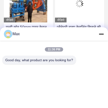
वीडियो
वीडियो
मल्टी कोर 50rpm पावर केबल
प्लैनेटरी टाइप केबलिंग बिछाने की
मेकिंग मशीन क्रैडल टाइप
मशीन 1250/1+4 ऊर्जा कुशल
Max
1+1+3/1250 इको फ्रेंडली
सबसे अच्छी कीमत पाएं
सबसे अच्छी कीमत पाएं
11:36 PM
Good day, what product are you looking for?
BEYDE TRADING CO.,LTD
max@beyde.cn