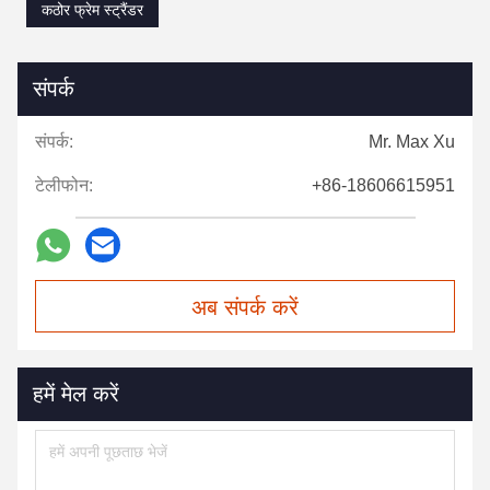
कठोर फ्रेम स्ट्रैंडर
संपर्क
संपर्क:
Mr. Max Xu
टेलीफोन:
+86-18606615951
अब संपर्क करें
हमें मेल करें