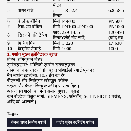
मीटर
5
वायर गति
/
1.8-52.4
6.8-58.5
मिनट
6
पे-ऑफ बॉबिन
मिमी
PN400
PN500
7
टेक-अप बॉबिन
मिमी
PN1000-PN2000
PN1000-PN
आर /
229-1435
120-493
8
सिर की गति टैपिंग
मिनट
(कोई मंच नहीं)
(कोई मंच नहीं
9
पिचिंग पिच
मिमी
1-228
17-630
10
केंद्रीय ऊंचाई
मिमी
1000
1000
3. मशीन मुख्य इलेक्ट्रिक ब्रांड
मोटर: डोंगगुआन मोटर
ट्रांसड्यूसर: अमेरिकी एमर्सन ट्रांसड्यूसर
तापमान नियंत्रक: ओमॉन ब्रांड पीआईडी ​​स्मार्ट प्रकार
मैन-मशीन इंटरफ़ेस: 10.2 इंच का रंग
पीएलसी और नियंत्रण मॉड्यूल: सीमेंस
स्क्रू और बैरल: जिन्हु कंपनी द्वारा उत्पादित।
असर: एचआरबी या अन्य समान गुणवत्ता ब्रांड
कम वोल्टेज विद्युत भागों: SIEMENS, ओमरॉन, SCHNEIDER ब्रांड,
आदि को अपनाने।
Tags:
केबल वायर निर्माण मशीनें
कठोर फ्रेम स्ट्रैंडिंग मशीन