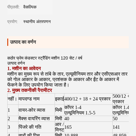
पीएलसी:
वैकल्पिक
प्रयोग:
स्थानीय अंतरपणन
उत्पाद का वर्णन
कठोर फ्रेम कंडक्टर स्ट्रैंडिंग मशीन 120 सेट / वर्ष
उत्पाद वर्णन
1. मशीन का आवेदन
मशीन का मुख्य रूप से तांबे के तार, एल्यूमीनियम तार और एसीएसआर तार
को गोल आकार के आकार, प्रशंसक के आकार और ईंट के आकार में
फेंकने के लिए उपयोग किया जाता है।
2. मुख्य तकनीकी पैरामीटर
500/12 + 18
नहीं।
मापदण्ड नाम
इकाई
400/12 + 18 + 24 प्रकार
प्रकार
कॉपर 1-4
कॉपर 1.4-4
1
वायर-कोर व्यास
मिमी
एल्यूमिनियम 1.5-5
एल्यूमिनियम 
2
मैक्स वायरिंग व्यास
मिमी
40
50
आर /
3
पिंजरे की गति
165
141
मिनट
4
तारों की पिच
मिमी
10-888
48-959