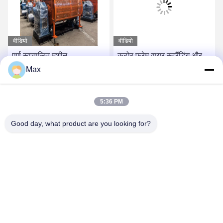
वीडियो
वीडियो
पूर्ण स्वचालित मशीन
कठोर फ्रेम वायर स्ट्रैंडिंग और
जेएलके-6+12+18+24/500
ट्विस्ट मशीन / पावर केबल
Max
कठोर स्ट्रैंडिंग मशीन
स्ट्रैंडिंग मशीन
सबसे अच्छी कीमत पाएं
सबसे अच्छी कीमत पाएं
5:36 PM
Good day, what product are you looking for?
BEYDE TRADING CO.,LTD
max@beyde.cn