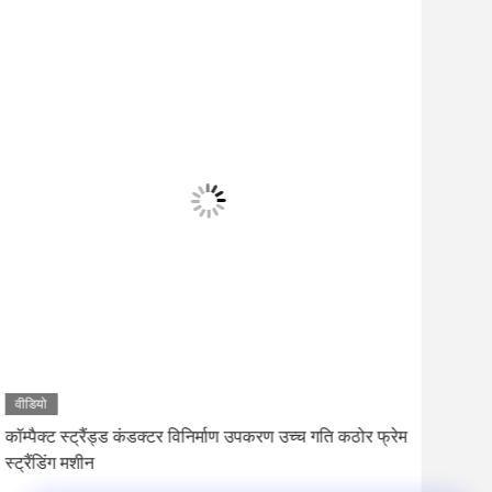
वीडियो
वीडि
कॉम्पैक्ट स्ट्रैंड्ड कंडक्टर विनिर्माण उपकरण उच्च गति कठोर फ्रेम
1+6+
स्ट्रैंडिंग मशीन
बनाने