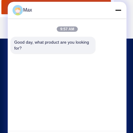
सबसे अच्छी कीमत पाएं
Max
9:57 AM
Good day, what product are you looking 
for?
हमसे संपर्क करें
max@beyde.cn
+86-18606615951
बाओंतून गांव, शावा शहर, हेजियांग शहर, कैंगझोउ शहर, हेबेई
प्रांत, चीन