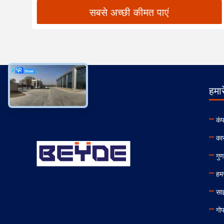
सबसे अच्छी कीमत पाएं
हमारे
कंप
का
गुण
हमस
सा
गो