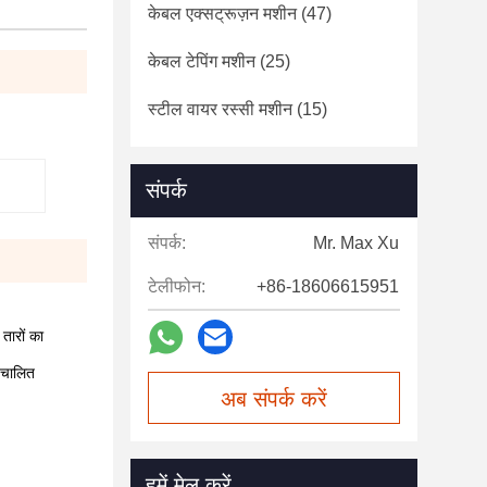
केबल एक्सट्रूज़न मशीन
(47)
केबल टेपिंग मशीन
(25)
स्टील वायर रस्सी मशीन
(15)
संपर्क
संपर्क:
Mr. Max Xu
टेलीफोन:
+86-18606615951
तारों का
वचालित
अब संपर्क करें
हमें मेल करें