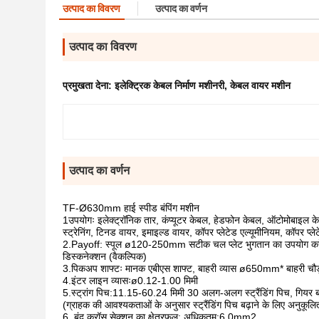
उत्पाद का विवरण
उत्पाद का वर्णन
उत्पाद का विवरण
प्रमुखता देना:
इलेक्ट्रिक केबल निर्माण मशीनरी
,
केबल वायर मशीन
उत्पाद का वर्णन
TF-Ø630mm हाई स्पीड बंपिंग मशीन
1उपयोगः इलेक्ट्रॉनिक तार, कंप्यूटर केबल, हेडफोन केबल, ऑटोमोबाइल केबल, 
स्ट्रेनिंग, टिनड वायर, इमाइल्ड वायर, कॉपर प्लेटेड एल्यूमीनियम, कॉपर प
2.Payoff: स्पूल ø120-250mm सटीक चल प्लेट भुगतान का उपयोग करें, स
डिस्कनेक्शन (वैकल्पिक)
3.पिकअप शाफ्टः मानक एबीएस शाफ्ट, बाहरी व्यास ø650mm* बाहरी
4.इंटर लाइन व्यासःø0.12-1.00 मिमी
5.स्ट्रांग पिच:11.15-60.24 मिमी 30 अलग-अलग स्ट्रैंडिंग पिच, गियर बद
(ग्राहक की आवश्यकताओं के अनुसार स्ट्रैंडिंग पिच बढ़ाने के लिए अनुकूल
6.,बंद क्रॉस सेक्शन का क्षेत्रफल: अधिकतम:6.0mm2