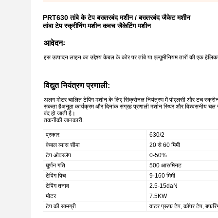
PRT630 तांबे के टेप बख्तरबंद मशीन / बख्तरबंद जैकेट मशीन
तांबा टेप स्क्रीनिंग मशीन कवच जैकेटिंग मशीन
आवेदनः
इस उत्पादन लाइन का उद्देश्य केबल के कोर पर तांबे या एल्यूमीनियम तारों की एक हेल
विद्युत नियंत्रण प्रणाली:
अलग मोटर चालित टेपिंग मशीन के लिए सिंक्रोनल नियंत्रण में पीएलसी और टच स्क्री
सकता हैअनूठा कार्यक्रम और दिनांक संग्रह प्रणाली मशीन स्थिर और विश्वसनीय चल 
बंद हो जाती है।
तकनीकी जानकारी:
प्रकार
630/2
केबल व्यास सीमा
20 से 60 मिमी
टेप ओवरलैप
0-50%
घूर्णन गति
500 आर/मिनट
टेपिंग पिच
9-160 मिमी
टेपिंग तनाव
2.5-15daN
मोटर
7.5KW
टेप की सामग्री
वाटर प्रूफ टेप, कॉपर टेप, बफरिं