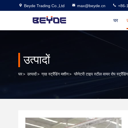
Beyde Trading Co.,Ltd
max@beyde.cn
+86-
घर
उ
उत्पादों
घर
>
उत्पादों
>
ग्रह स्ट्रैंडिंग मशीन
>
प्लैनेटरी टाइप स्टील वायर रोप स्ट्रै