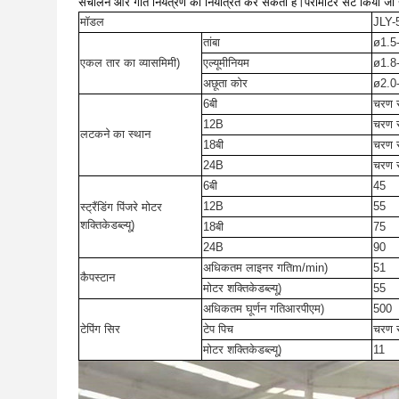
संचालन और गति नियंत्रण को नियंत्रित कर सकता है।पैरामीटर सेट किया जा 
मॉडल
JLY-
तांबा
ø
1.5
एकल तार का व्यास
मिमी
)
एल्यूमीनियम
ø
1.8
अछूता कोर
ø
2.0
6बी
चरण र
12B
चरण र
लटकने का स्थान
18बी
चरण र
24B
चरण र
6बी
45
12B
55
स्ट्रैंडिंग पिंजरे मोटर
शक्ति
केडब्ल्यू
)
18बी
75
24B
90
अधिकतम लाइनर गति
m/min
)
51
कैपस्टान
मोटर शक्ति
केडब्ल्यू
)
55
अधिकतम घूर्णन गति
आरपीएम
)
500
टेपिंग सिर
टेप पिच
चरण र
मोटर शक्ति
केडब्ल्यू
)
11