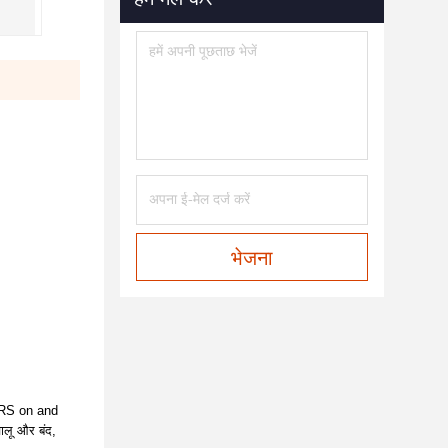
भेजना
ORS on and
ालू और बंद,