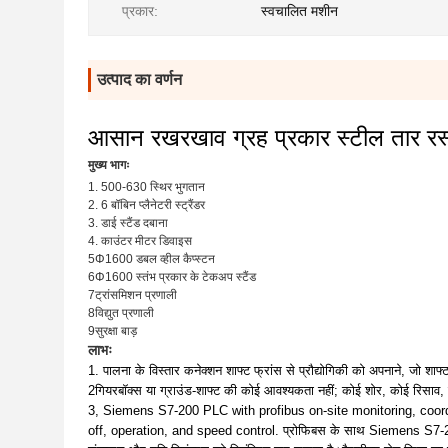
प्रकार:
स्वचालित मशीन
उत्पाद का वर्णन
आसान रखरखाव ग्रह प्रकार स्टील तार र
मुख्य भागः
1. 500-630 स्थिर भुगतान
2. 6 बॉबिन प्लैनेटरी स्ट्रैंडर
3. डाई स्टैंड दबाना
4. काउंटर मीटर डिवाइस
5Φ1600 डबल व्हील कैप्स्टन
6Φ1600 स्तंभ प्रकार के टेकअप स्टैंड
7ट्रांसमिशन प्रणाली
8विद्युत प्रणाली
9सुरक्षा बाड़
लाभः
1. पालना के विस्तार कनेक्शन शाफ्ट फ्रांस से प्रौद्योगिकी को अपनाने, जो श
2गियरबॉक्स या ग्राउंड-शाफ्ट की कोई आवश्यकता नहीं; कोई शोर, कोई रि
3, Siemens S7-200 PLC with profibus on-site monitoring, co
off, operation, and speed control. प्रोफिबस के साथ Siemens S7-200 